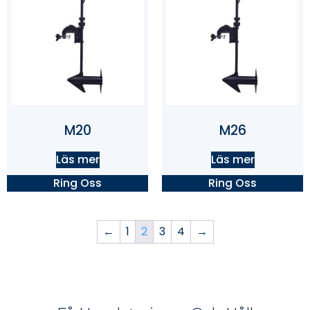
M20
M26
Läs mer
Läs mer
Ring Oss
Ring Oss
←
1
2
3
4
→