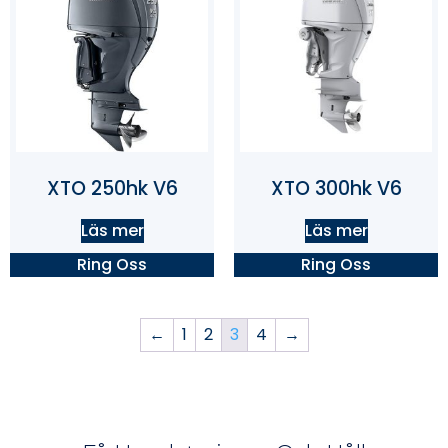
XTO 250hk V6
XTO 300hk V6
Läs mer
Läs mer
Ring Oss
Ring Oss
←
1
2
3
4
→