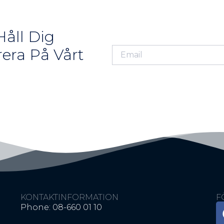
åll Dig
era På Vårt
KONTAKTINFORMATION
F
Phone: 08-660 01 10