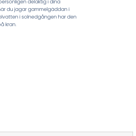
rsonligen delaktig i dina
e när du jagar gammelgäddan i
 kölvatten i solnedgången har den
å kran.