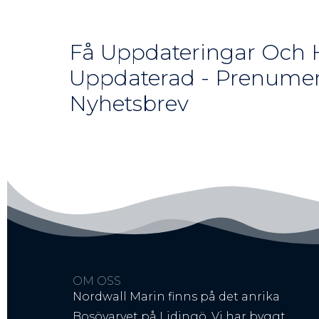
Få Uppdateringar Och H
Uppdaterad - Prenumer
Nyhetsbrev
OM OSS
Nordwall Marin finns på det anrika
Bosövarvet på Lidingö. Vi har byggt,