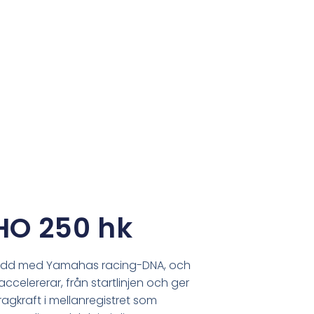
HO 250 hk
född med Yamahas racing-DNA, och
ccelererar, från startlinjen och ger
ragkraft i mellanregistret som