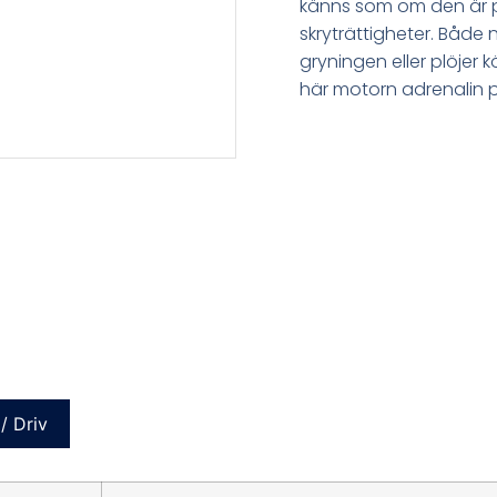
känns som om den är pe
skryträttigheter. Båd
gryningen eller plöjer
här motorn adrenalin p
/ Driv