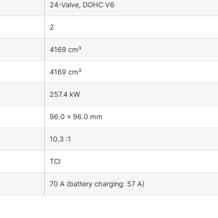
24-Valve, DOHC V6
2
4169 cm³
4169 cm³
257.4 kW
96.0 × 96.0 mm
10.3 :1
TCI
70 A (battery charging: 57 A)