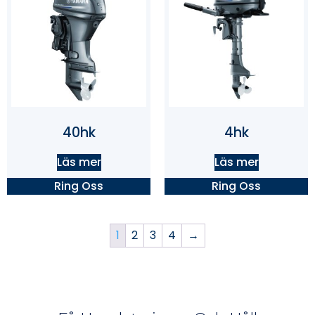
40hk
4hk
Läs mer
Läs mer
Ring Oss
Ring Oss
1
2
3
4
→