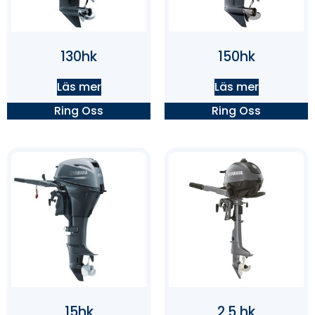
130hk
150hk
Läs mer
Läs mer
Ring Oss
Ring Oss
15hk
2,5 hk