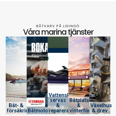
BÅTVARV PÅ LIDINGÖ
Våra marina tjänster
Vattenskotrar
servas
Båtplats
Båt- &
&
&
Växelhus
försäkringsskador
Båtmotorservice
repareras
vinterförvaring
& drev​