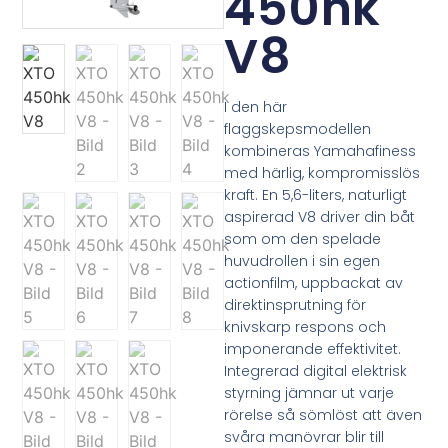
450hk
V8
I den här
flaggskepsmodellen
kombineras Yamahafiness
med härlig, kompromisslös
kraft. En 5,6-liters, naturligt
aspirerad V8 driver din båt
som om den spelade
huvudrollen i sin egen
actionfilm, uppbackat av
direktinsprutning för
knivskarp respons och
imponerande effektivitet.
Integrerad digital elektrisk
styrning jämnar ut varje
rörelse så sömlöst att även
svåra manövrar blir till