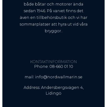
både båtar och motorer ända
sedan 1946. På varvet finns det
även en tillbehörsbutik och vi har
sommarplatser att hyra ut vid våra
bryggor..
KONTAKTINFORMATION
Phone: 08-660 01 10
mail: info@nordwallmarin.se
Address: Andersbergsvägen 4,
Lidingö