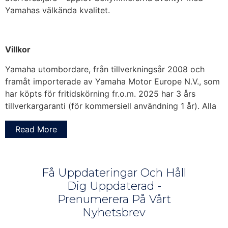
Yamahas välkända kvalitet.
Villkor
Yamaha utombordare, från tillverkningsår 2008 och
framåt importerade av Yamaha Motor Europe N.V., som
har köpts för fritidskörning fr.o.m. 2025 har 3 års
tillverkargaranti (för kommersiell användning 1 år). Alla
fyrtaktsutombordare som har köpts för fritidskörning i
Read More
Europa och är registrerade i Yamahas garantisystem är
berättigade till ytterligare 2 års garanti, vilket ger totalt
5 års garanti. För all garanti gäller regelbunden service,
enligt vad som specificeras i Yamahas ägarhandbok.
Få Uppdateringar Och Håll
Fullständiga villkor finns tillgängliga på begäran från din
Dig Uppdaterad -
återförsäljare.
Prenumerera På Vårt
Nyhetsbrev