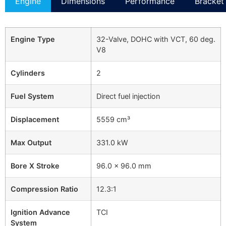
Engine
Dimensions
Performance
Bracket 
Engine Type
32-Valve, DOHC with VCT, 60 deg.
V8
Cylinders
2
Fuel System
Direct fuel injection
Displacement
5559 cm³
Max Output
331.0 kW
Bore X Stroke
96.0 × 96.0 mm
Compression Ratio
12.3:1
Ignition Advance
TCI
System