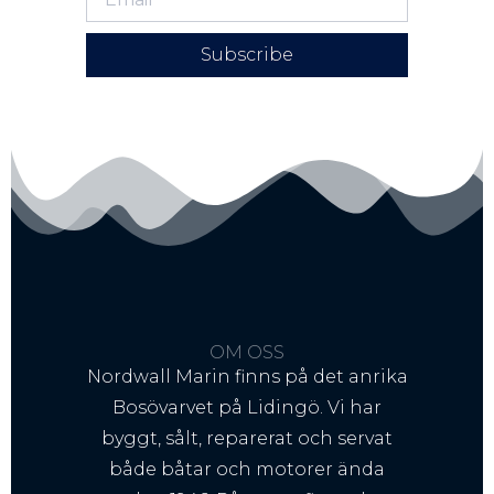
Subscribe
OM OSS
Nordwall Marin finns på det anrika
Bosövarvet på Lidingö. Vi har
byggt, sålt, reparerat och servat
både båtar och motorer ända