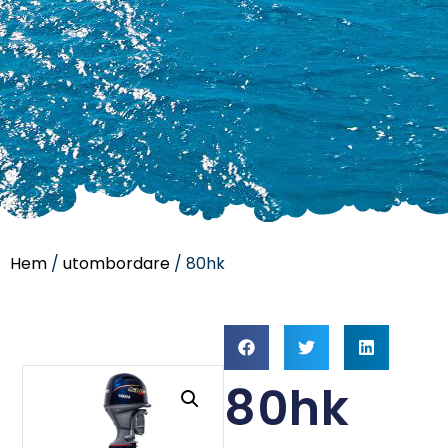
Hem
/
utombordare
/ 80hk
80hk