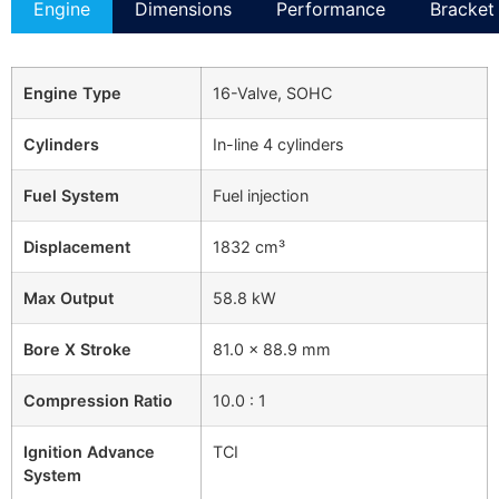
Engine
Dimensions
Performance
Bracket 
Engine Type
16-Valve, SOHC
Cylinders
In-line 4 cylinders
Fuel System
Fuel injection
Displacement
1832 cm³
Max Output
58.8 kW
Bore X Stroke
81.0 × 88.9 mm
Compression Ratio
10.0 : 1
Ignition Advance
TCI
System