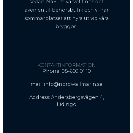
sedan 1946. På varvet finns det
även en tillbehörsbutik och vi har
sommarplatser att hyra ut vid våra
bryggor..
KONTAKTINFORMATION
Phone: 08-660 01 10
mail: info@nordwallmarin.se
Address: Andersbergsvägen 4,
Lidingö