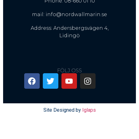
Phone: 08-660 01 10
mail: info@nordwallmarin.se
Address: Andersbergsvägen 4,
Lidingö
FÖLJ OSS
Site Designed by
Iglaps