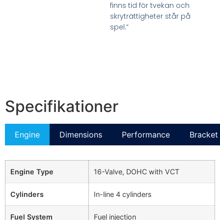
finns tid för tvekan och
skryträttigheter står på
spel.”
Specifikationer
Engine
Dimensions
Performance
Bracket 
Engine Type
16-Valve, DOHC with VCT
Cylinders
In-line 4 cylinders
Fuel System
Fuel injection