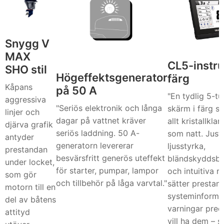
Snygg V
MAX
CL5-instru
SHO stil
Högeffektsgenerator
färg
Kåpans
på 50 A
"En tydlig 5-t
aggressiva
"Seriös elektronik och långa
skärm i färg s
linjer och
dagar på vattnet kräver
allt kristallklar
djärva grafik
seriös laddning. 50 A-
som natt. Just
antyder
generatorn levererar
ljusstyrka,
prestandan
besvärsfritt generös uteffekt
bländskyddsbe
under locket,
för starter, pumpar, lampor
och intuitiva r
som gör
och tillbehör på låga varvtal."
sätter prestan
motorn till en
systeminforma
del av båtens
varningar prec
attityd
vill ha dem – s