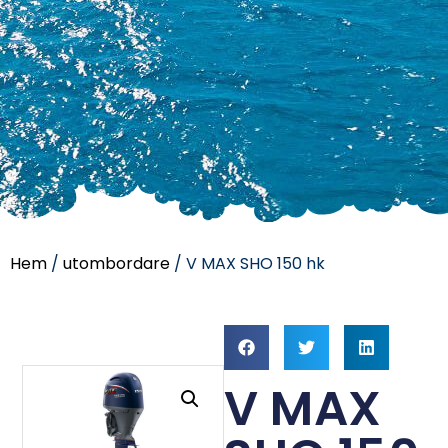
Hem
/
utombordare
/ V MAX SHO 150 hk
V MAX