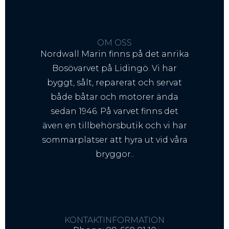
OM OSS
Nordwall Marin finns på det anrika
Bosövarvet på Lidingö. Vi har
byggt, sålt, reparerat och servat
både båtar och motorer ända
sedan 1946. På varvet finns det
även en tillbehörsbutik och vi har
sommarplatser att hyra ut vid våra
bryggor..
KONTAKTINFORMATION