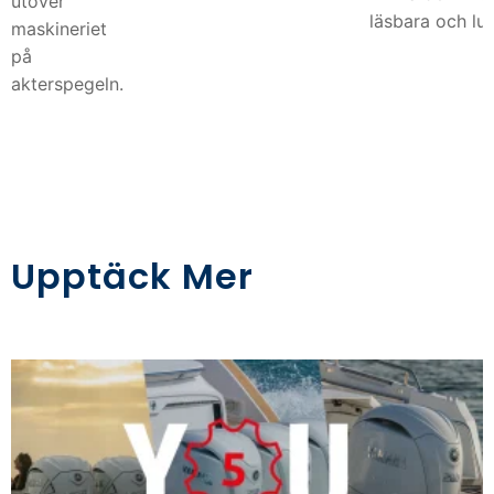
utöver
läsbara och lu
maskineriet
på
akterspegeln.
Upptäck Mer