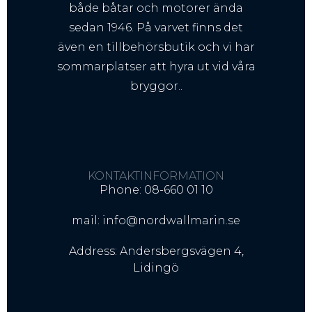
både båtar och motorer ända
sedan 1946. På varvet finns det
även en tillbehörsbutik och vi har
sommarplatser att hyra ut vid våra
bryggor..
KONTAKTINFORMATION
Phone: 08-660 01 10
mail: info@nordwallmarin.se
Address: Andersbergsvägen 4,
Lidingö