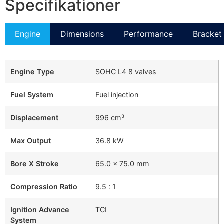
Specifikationer
Engine
Dimensions
Performance
Bracket 
Engine Type
SOHC L4 8 valves
Fuel System
Fuel injection
Displacement
996 cm³
Max Output
36.8 kW
Bore X Stroke
65.0 × 75.0 mm
Compression Ratio
9.5 : 1
Ignition Advance
TCI
System