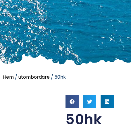
Hem
/
utombordare
/ 50hk
50hk