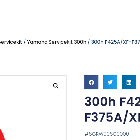
ervicekit
/
Yamaha Servicekit 300h
/ 300h F425A/XF-F3
300h F4
F375A/X
#6GRW006C0000