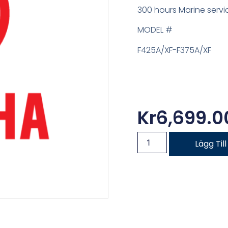
300 hours Marine servic
MODEL #
F425A/XF-F375A/XF
Kr
6,699.0
Lägg Til