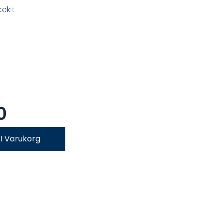
ekit
0
l I Varukorg