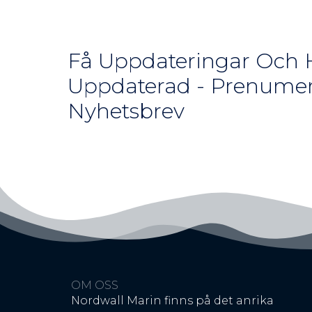
Få Uppdateringar Och H
Uppdaterad - Prenumer
Nyhetsbrev
OM OSS
Nordwall Marin finns på det anrika