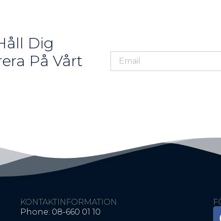
åll Dig
era På Vårt
KONTAKTINFORMATION
F
Phone: 08-660 01 10