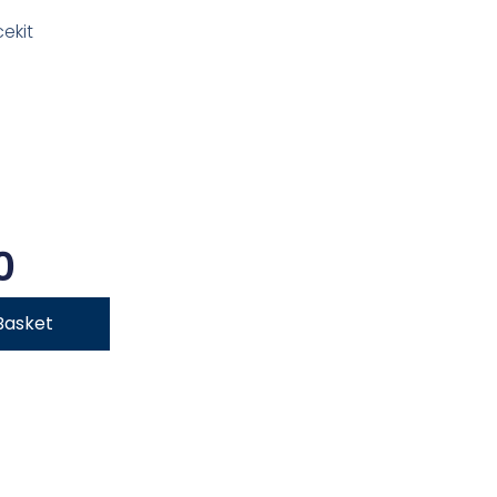
ekit
0
Basket