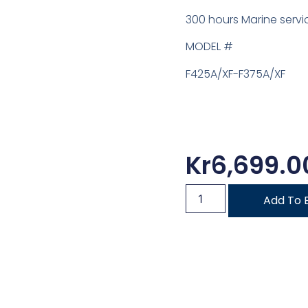
300 hours Marine servic
MODEL #
F425A/XF-F375A/XF
Kr
6,699.0
Add To 