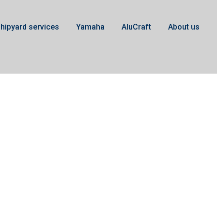
hipyard services
Yamaha
AluCraft
About us
00h F425A/XF-F375A/