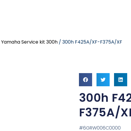
/
Yamaha Service kit 300h
/ 300h F425A/XF-F375A/XF
300h F4
F375A/X
#6GRW006C0000