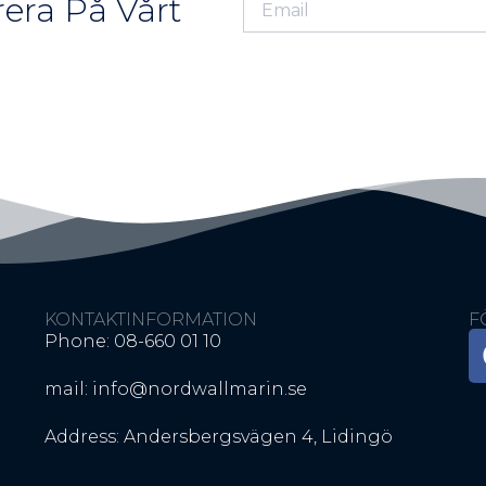
era På Vårt
KONTAKTINFORMATION
F
Phone: 08-660 01 10
mail: info@nordwallmarin.se
Address: Andersbergsvägen 4, Lidingö