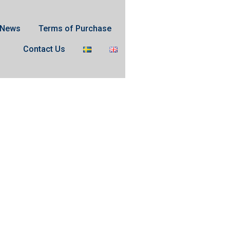
News
Terms of Purchase
Contact Us
XF