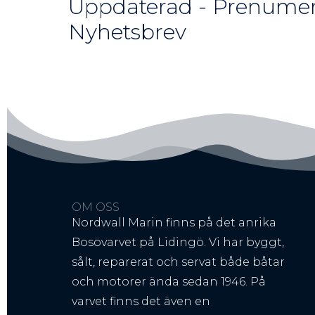
Uppdaterad - Prenumer
Nyhetsbrev
OM OSS
Nordwall Marin finns på det anrika
Bosövarvet på Lidingö. Vi har byggt,
sålt, reparerat och servat både båtar
och motorer ända sedan 1946. På
varvet finns det även en