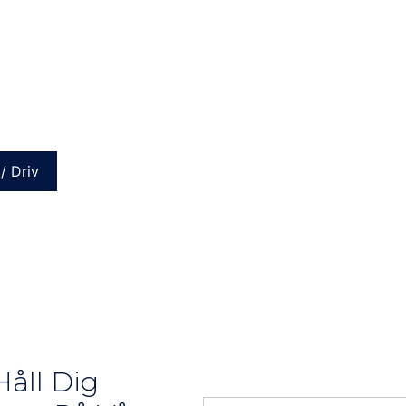
/ Driv
åll Dig