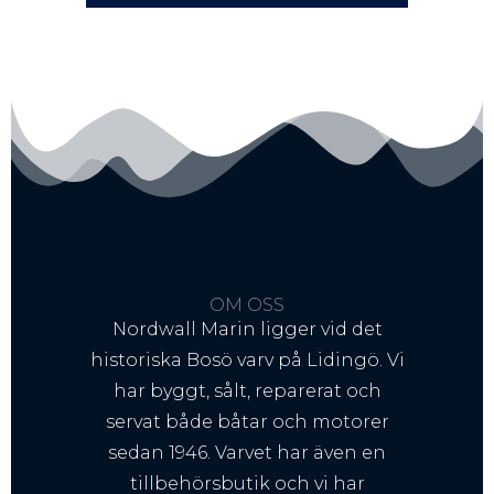
OM OSS
Nordwall Marin ligger vid det
historiska Bosö varv på Lidingö. Vi
har byggt, sålt, reparerat och
servat både båtar och motorer
sedan 1946. Varvet har även en
tillbehörsbutik och vi har