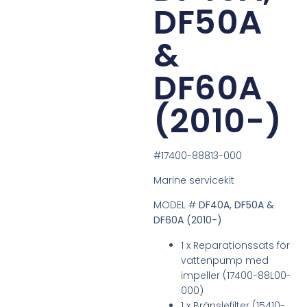
DF50A
&
DF60A
(2010-)
#17400-88813-000
Marine servicekit
MODEL #
DF40A, DF50A &
DF60A (2010-)
1 x Reparationssats för
vattenpump med
impeller (17400-88L00-
000)
1 x Bränslefilter (15410-