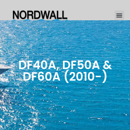
DF40A, DF50A &
DF60A (2010-)