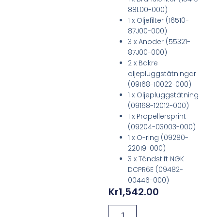
88L00-000)
1 x Oljefilter (16510-
87J00-000)
3 x Anoder (55321-
87J00-000)
2 x Bakre
oljepluggstätningar
(09168-10022-000)
1 x Oljepluggstätning
(09168-12012-000)
1 x Propellersprint
(09204-03003-000)
1 x O-ring (09280-
22019-000)
3 x Tändstift NGK
DCPR6E (09482-
00446-000)
Kr
1,542.00