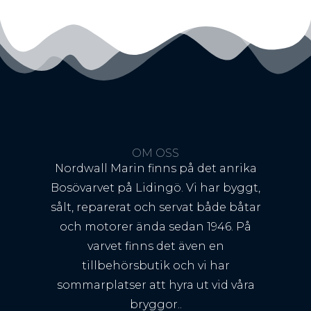
OM OSS
Nordwall Marin finns på det anrika
Bosövarvet på Lidingö. Vi har byggt,
sålt, reparerat och servat både båtar
och motorer ända sedan 1946. På
varvet finns det även en
tillbehörsbutik och vi har
sommarplatser att hyra ut vid våra
bryggor..