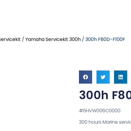
ervicekit
/
Yamaha Servicekit 300h
/ 300h F80D-F100F
300h F8
#6HVW006C0000
300 hours Marine servic