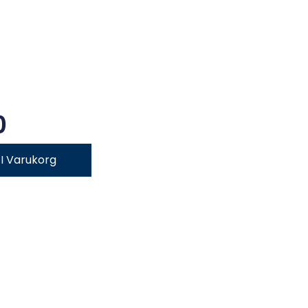
0
l I Varukorg