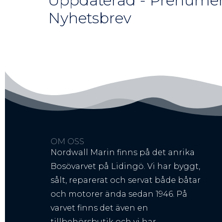
Uppdaterad - Prenumer
Nyhetsbrev
OM OSS
Nordwall Marin finns på det anrika
Bosövarvet på Lidingö. Vi har byggt,
sålt, reparerat och servat både båtar
och motorer ända sedan 1946. På
varvet finns det även en
tillbehörsbutik och vi har