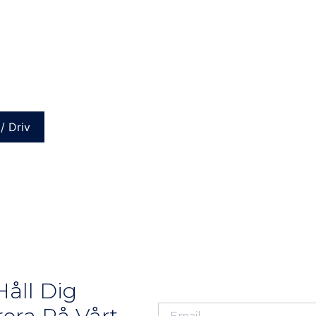
/ Driv
åll Dig