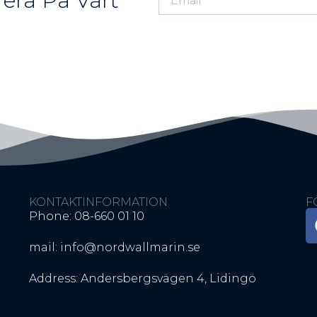
era På Vårt
KONTAKTINFORMATION
F
Phone: 08-660 01 10
mail: info@nordwallmarin.se
Address: Andersbergsvägen 4, Lidingö