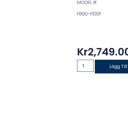
MODEL #
F80D-F100F
Kr
2,749.0
Lägg Til