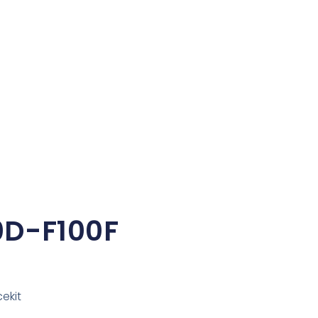
0D-F100F
ekit