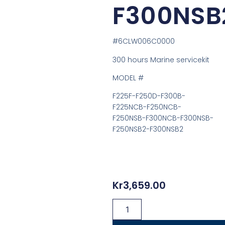
F300NSB
#6CLW006C0000
300 hours Marine servicekit
MODEL #
F225F-F250D-F300B-
F225NCB-F250NCB-
F250NSB-F300NCB-F300NSB-
F250NSB2-F300NSB2
Kr
3,659.00