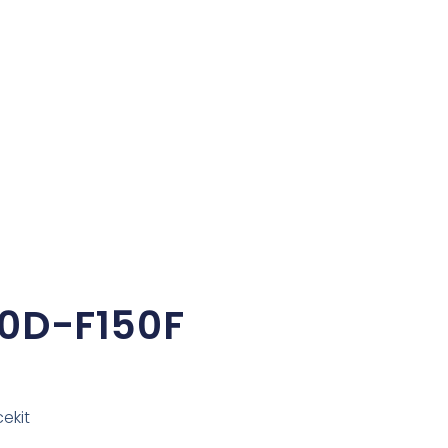
50D-F150F
ekit