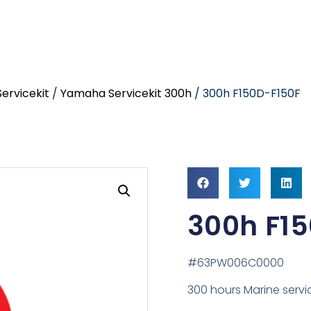
ervicekit
/
Yamaha Servicekit 300h
/ 300h F150D-F150F
300h F1
#63PW006C0000
300 hours Marine servic