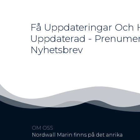
Få Uppdateringar Och H
Uppdaterad - Prenumer
Nyhetsbrev
OM OSS
Nordwall Marin finns på det anrika