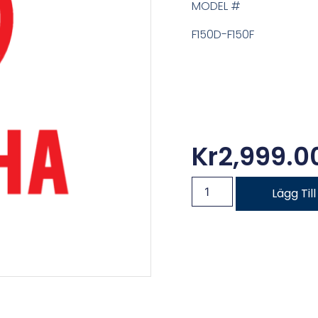
MODEL #
F150D-F150F
Kr
2,999.0
Lägg Til