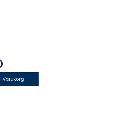
0
l I Varukorg