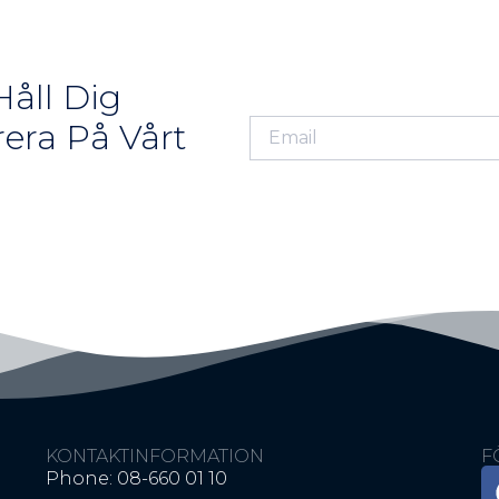
åll Dig
era På Vårt
KONTAKTINFORMATION
F
Phone: 08-660 01 10