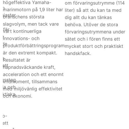
högeffektiva Yamaha-
om förvaringsutrymme (114
ch
marinmotorn på 1,9 liter har
liter) så att du kan ta med
usiaster
branschens största
dig allt du kan tänkas
slagvolym, men tack vare
behöva. Utöver de stora
t för
vårt kontinuerliga
förvaringsutrymmena under
de
innovations- och
sätet och i fören finns ett
rade
produktförbättringsprogram
mycket stort och praktiskt
n
är den extremt kompakt.
handskfack.
re
Resultatet är
 ett
häpnadsväckande kraft,
acceleration och ett enormt
ngssteg
vridmoment, tillsammans
sla och
med miljövänlig effektivitet
aktiska
och ekonomi.
dro-
 ett