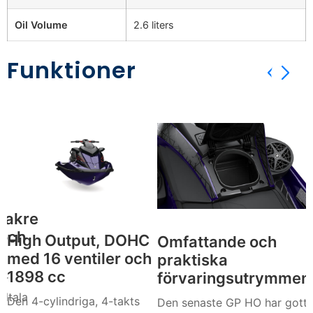
Oil Volume
2.6 liters
Funktioner
bakre
 och
High Output, DOHC
Omfattande och
med 16 ventiler och
praktiska
1898 cc
förvaringsutrymmen
er
illtala
Den 4-cylindriga, 4-takts
Den senaste GP HO har gott