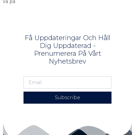
kliva på
Få Uppdateringar Och Håll
Dig Uppdaterad -
Prenumerera På Vårt
Nyhetsbrev
Subscribe