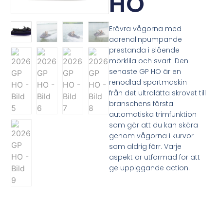
HO
Erövra vågorna med
adrenalinpumpande
prestanda i slående
mörklila och svart. Den
senaste GP HO är en
renodlad sportmaskin –
från det ultralätta skrovet till
branschens första
automatiska trimfunktion
som gör att du kan skära
genom vågorna i kurvor
som aldrig förr. Varje
aspekt är utformad för att
ge uppiggande action.