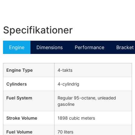
Specifikationer
Engine
Dimensions
Performance
Bracket 
Engine Type
4-takts
Cylinders
4-cylindrig
Fuel System
Regular 95-octane, unleaded
gasoline
Stroke Volume
1898 cubic meters
Fuel Volume
70 liters