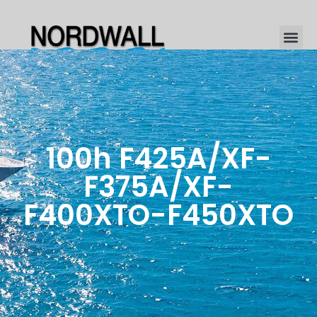
100h F425A/XF-
F375A/XF-
F400XTO-F450XTO