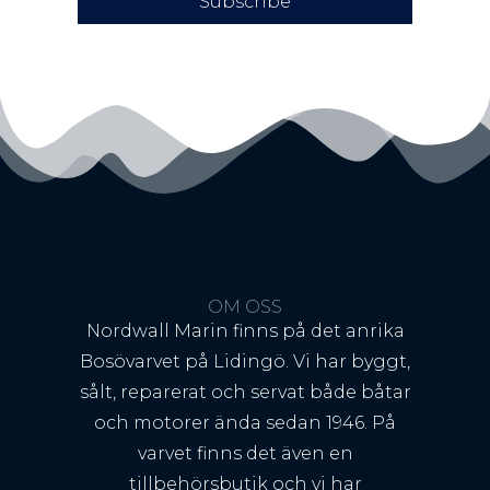
Subscribe
OM OSS
Nordwall Marin finns på det anrika
Bosövarvet på Lidingö. Vi har byggt,
sålt, reparerat och servat både båtar
och motorer ända sedan 1946. På
varvet finns det även en
tillbehörsbutik och vi har