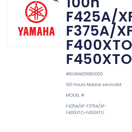
100h
F425A/X
F375A/X
F400XTO
F450XT
#6GRW006B0000
100 hours Marine servicekit
MODEL #
F425A/XF-F375A/XF-
F400XTO-F450XTO