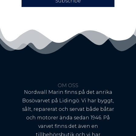
Subscribe
OM OSS
Nordwall Marin finns på det anrika
Bosövarvet på Lidingö. Vi har byggt,
sålt, reparerat och servat både båtar
och motorer ända sedan 1946. På
varvet finns det även en
tillbehörsbutik och vi har