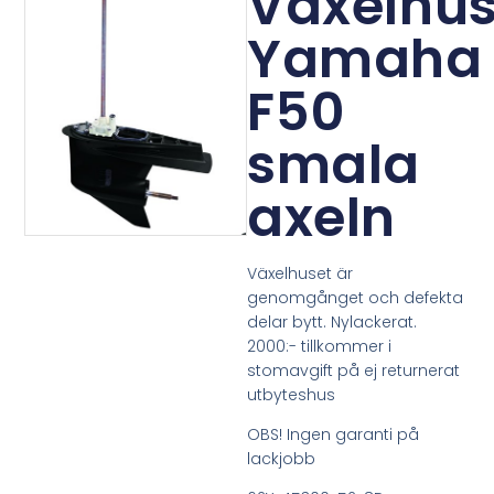
Växelhu
Yamaha
F50
smala
axeln
Växelhuset är
genomgånget och defekta
delar bytt. Nylackerat.
2000:- tillkommer i
stomavgift på ej returnerat
utbyteshus
OBS! Ingen garanti på
lackjobb