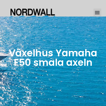
Växelhus Yamaha
F50 smala axeln