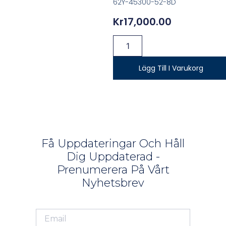
62Y-45300-52-8D
Kr
17,000.00
Lägg Till I Varukorg
Få Uppdateringar Och Håll
Dig Uppdaterad -
Prenumerera På Vårt
Nyhetsbrev