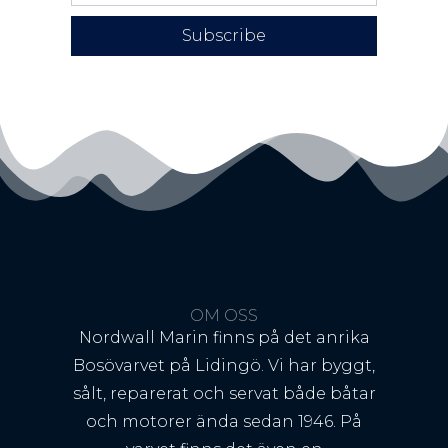
Subscribe
OM OSS
Nordwall Marin finns på det anrika
Bosövarvet på Lidingö. Vi har byggt,
sålt, reparerat och servat både båtar
och motorer ända sedan 1946. På