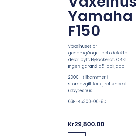
Växelhu
Yamaha
F150
Växelhuset är
genomgånget och defekta
delar bytt. Nylackerat. OBS!
Ingen garanti på lackjobb.
2000:- tillkommer i
stomavgift för ej returnerat
utbyteshus
63P-45300-06-8D
Kr
29,800.00