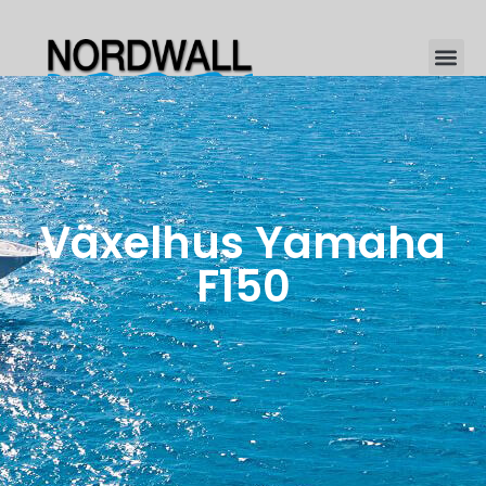
Växelhus Yamaha
F150