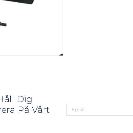
åll Dig
era På Vårt