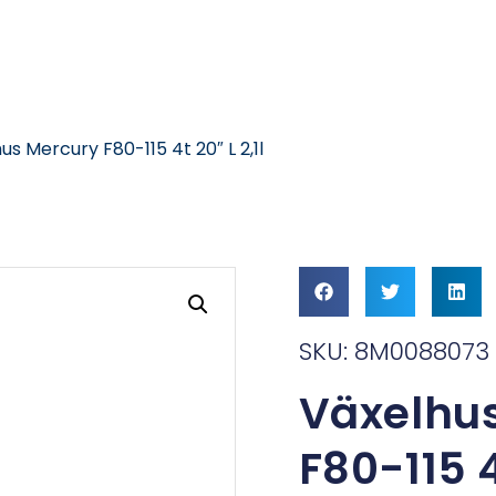
us Mercury F80-115 4t 20″ L 2,1l
SKU: 8M0088073
Växelhu
F80-115 4