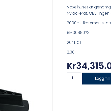
Växelhuset är genomgå
Nylackerat. OBS! Ingen 
2000:- tillkommer i sto
8M0088073
20″ L CT
2,38:1
Kr
34,315.
Lägg Til