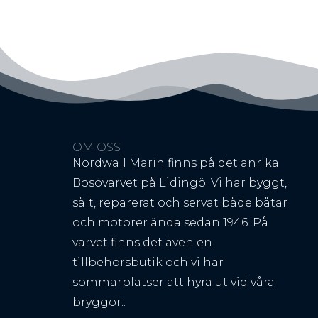
OM OSS
Nordwall Marin finns på det anrika
Bosövarvet på Lidingö. Vi har byggt,
sålt, reparerat och servat både båtar
och motorer ända sedan 1946. På
varvet finns det även en
tillbehörsbutik och vi har
sommarplatser att hyra ut vid våra
bryggor..