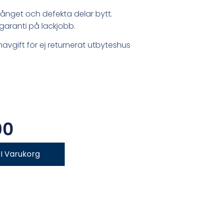
nget och defekta delar bytt.
garanti på lackjobb.
mavgift för ej returnerat utbyteshus
00
l I Varukorg