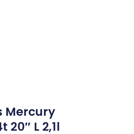
s Mercury
t 20″ L 2,1l