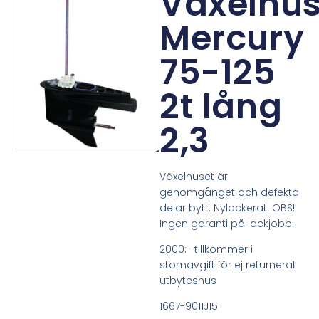
Växelhu
Mercury
75-125
2t lång
2,3
Växelhuset är
genomgånget och defekta
delar bytt. Nylackerat. OBS!
Ingen garanti på lackjobb.
2000:- tillkommer i
stomavgift för ej returnerat
utbyteshus
1667-9011J15