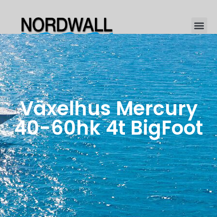
Växelhus Mercury
40-60hk 4t BigFoot