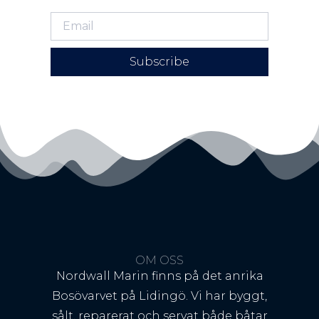
Subscribe
OM OSS
Nordwall Marin finns på det anrika
Bosövarvet på Lidingö. Vi har byggt,
sålt, reparerat och servat både båtar