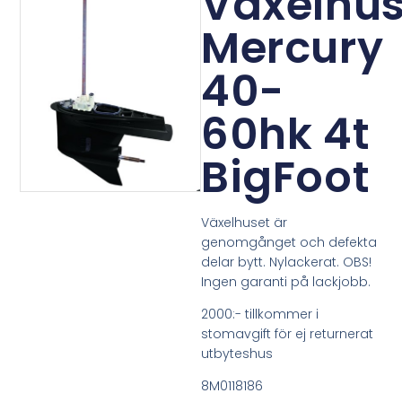
Växelhu
Mercury
40-
60hk 4t
BigFoot
Växelhuset är
genomgånget och defekta
delar bytt. Nylackerat. OBS!
Ingen garanti på lackjobb.
2000:- tillkommer i
stomavgift för ej returnerat
utbyteshus
8M0118186