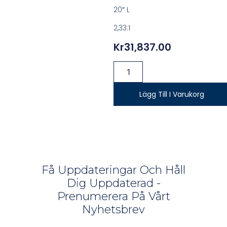
20″ L
2,33:1
Kr
31,837.00
Lägg Till I Varukorg
Få Uppdateringar Och Håll
Dig Uppdaterad -
Prenumerera På Vårt
Nyhetsbrev