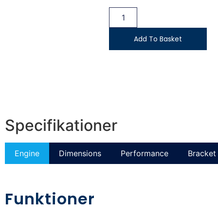
Add To Basket
Specifikationer
Engine
Dimensions
Performance
Bracket 
Funktioner