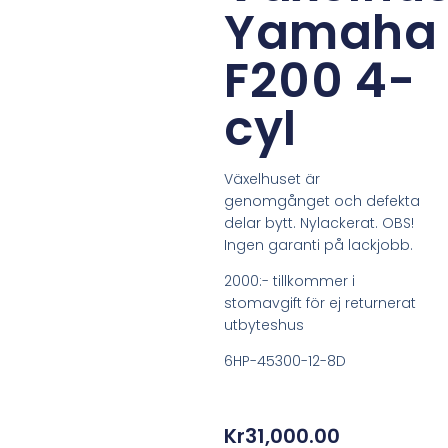
Yamaha
F200 4-
cyl
Växelhuset är
genomgånget och defekta
delar bytt. Nylackerat. OBS!
Ingen garanti på lackjobb.
2000:- tillkommer i
stomavgift för ej returnerat
utbyteshus
6HP-45300-12-8D
Kr
31,000.00