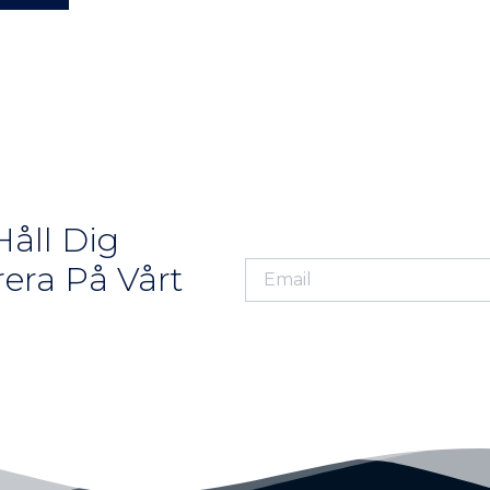
åll Dig
era På Vårt