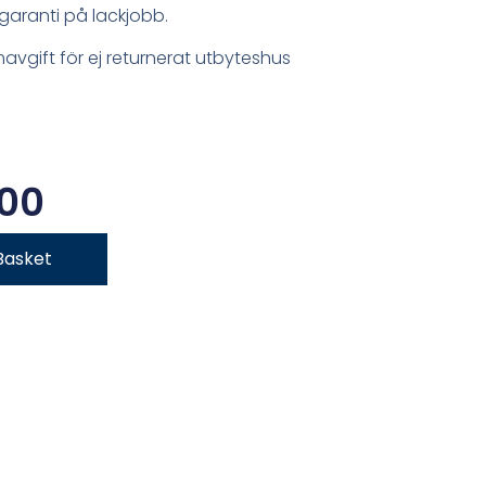
garanti på lackjobb.
mavgift för ej returnerat utbyteshus
.00
Basket