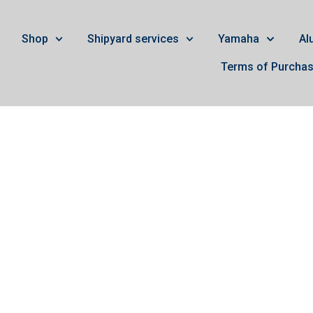
Shop
Shipyard services
Yamaha
Al
Terms of Purcha
äxelhus Yamaha 225 