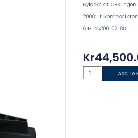
Nylackerat. OBS! Ingen 
2000:- tillkommer i sto
64F-45300-02-8D
Kr
44,500
Add To 