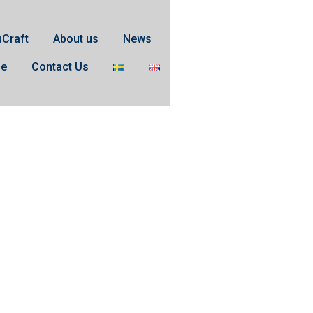
uCraft
About us
News
se
Contact Us
2t