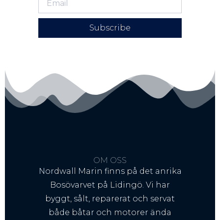
Subscribe
OM OSS
Nordwall Marin finns på det anrika
Bosövarvet på Lidingö. Vi har
byggt, sålt, reparerat och servat
både båtar och motorer ända