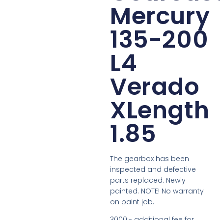
Mercury
135-200
L4
Verado
XLength
1.85
The gearbox has been
inspected and defective
parts replaced. Newly
painted. NOTE! No warranty
on paint job.
3000:- additional fee for