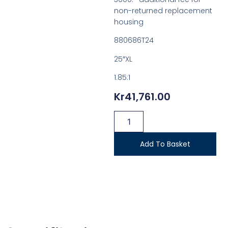
non-returned replacement
housing
880686T24
25″XL
1.85:1
Kr
41,761.00
Add To Basket