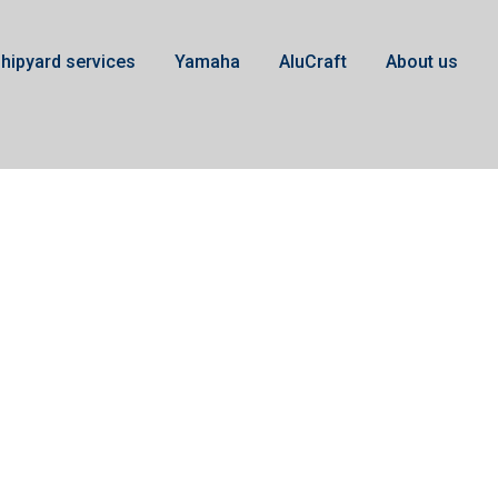
hipyard services
Yamaha
AluCraft
About us
Gearbox Yamaha V6 2