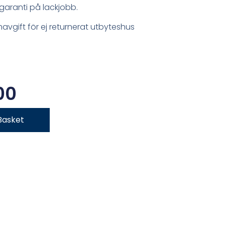
garanti på lackjobb.
mavgift för ej returnerat utbyteshus
00
Basket