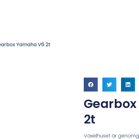
earbox Yamaha V6 2t
Gearbox
2t
Växelhuset är genomgå