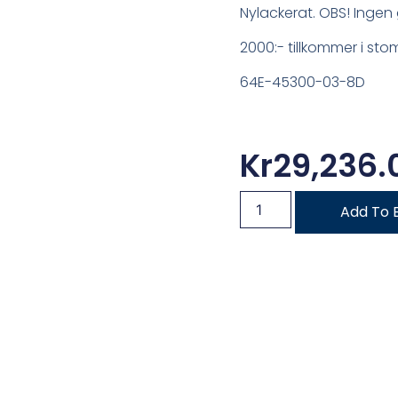
Nylackerat. OBS! Ingen 
2000:- tillkommer i sto
64E-45300-03-8D
Kr
29,236.
Add To 