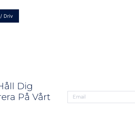
/ Driv
åll Dig
era På Vårt