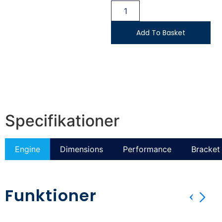
Add To Basket
Specifikationer
Engine
Dimensions
Performance
Bracket 
Funktioner