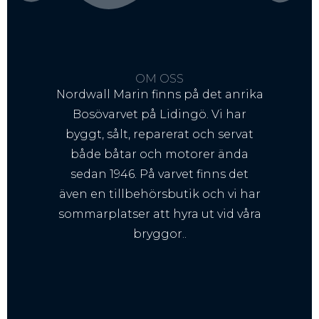
OM OSS
Nordwall Marin finns på det anrika
Bosövarvet på Lidingö. Vi har
byggt, sålt, reparerat och servat
både båtar och motorer ända
sedan 1946. På varvet finns det
även en tillbehörsbutik och vi har
sommarplatser att hyra ut vid våra
bryggor..