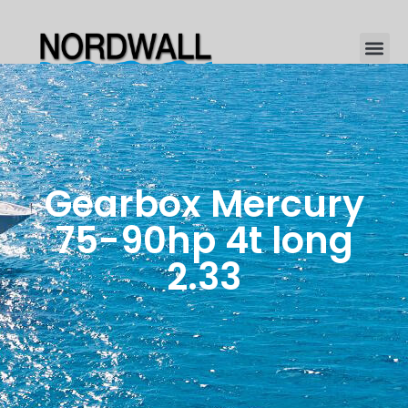
Gearbox Mercury
75-90hp 4t long
2.33