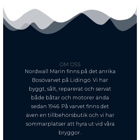
OM OSS
Nordwall Marin finns på det anrika
Bosövarvet på Lidingö. Vi har
byggt, sålt, reparerat och servat
både båtar och motorer ända
sedan 1946. På varvet finns det
även en tillbehörsbutik och vi har
sommarplatser att hyra ut vid våra
bryggor..