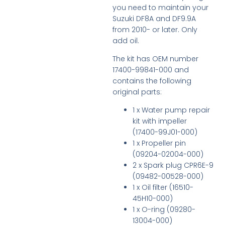
you need to maintain your
Suzuki DF8A and DF9.9A
from 2010- or later. Only
add oil.
The kit has OEM number
17400-99841-000 and
contains the following
original parts:
1 x Water pump repair
kit with impeller
(17400-99J01-000)
1 x Propeller pin
(09204-02004-000)
2 x Spark plug CPR6E-9
(09482-00528-000)
1 x Oil filter (16510-
45H10-000)
1 x O-ring (09280-
13004-000)