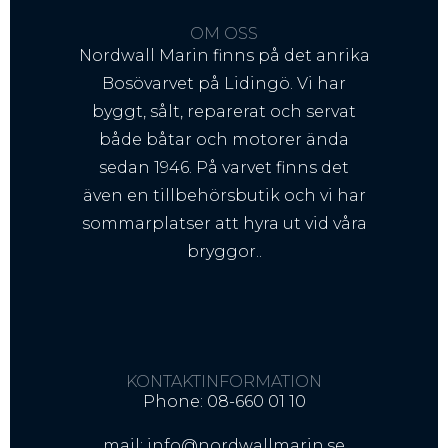
OM OSS
Nordwall Marin finns på det anrika
Bosövarvet på Lidingö. Vi har
byggt, sålt, reparerat och servat
både båtar och motorer ända
sedan 1946. På varvet finns det
även en tillbehörsbutik och vi har
sommarplatser att hyra ut vid våra
bryggor..
KONTAKTINFORMATION
Phone: 08-660 01 10
mail: info@nordwallmarin.se