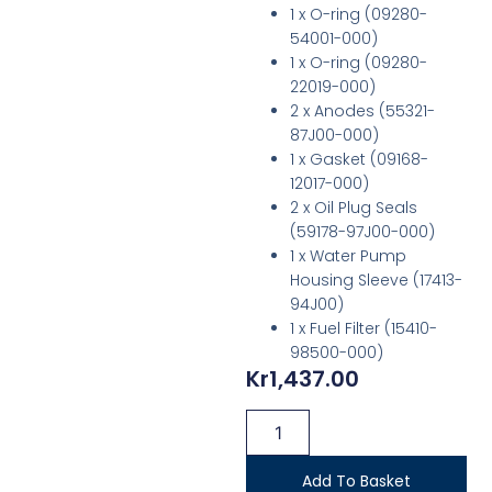
1 x O-ring (09280-
54001-000)
1 x O-ring (09280-
22019-000)
2 x Anodes (55321-
87J00-000)
1 x Gasket (09168-
12017-000)
2 x Oil Plug Seals
(59178-97J00-000)
1 x Water Pump
Housing Sleeve (17413-
94J00)
1 x Fuel Filter (15410-
98500-000)
Kr
1,437.00
Add To Basket