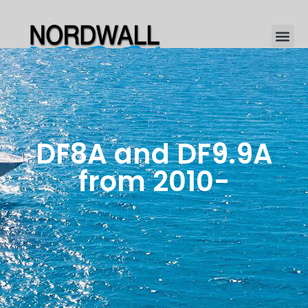
Shipyard s
Terms of 
Contact Us
DF8A and DF9.9A
from 2010-