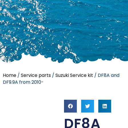
Home
/
Service parts
/
Suzuki Service kit
/ DF8A and
DF9.9A from 2010-
DF8A