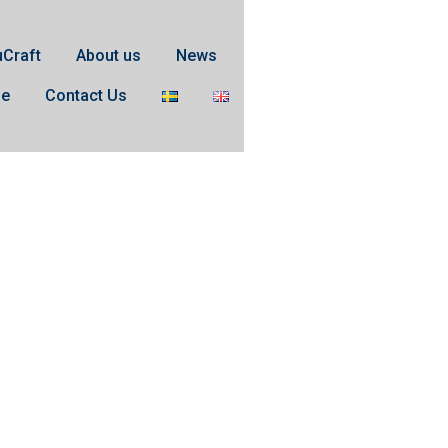
uCraft
About us
News
se
Contact Us
ve