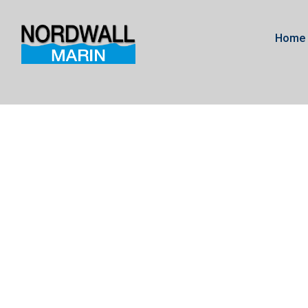
Home
V