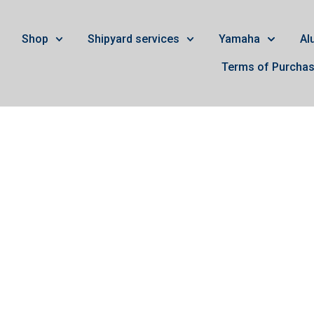
Shop
Shipyard services
Yamaha
Al
Terms of Purcha
olvo Penta DPS-B Dri