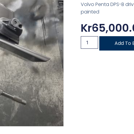
Volvo Penta DPS-B drive,
painted
Kr
65,000.
Add To 