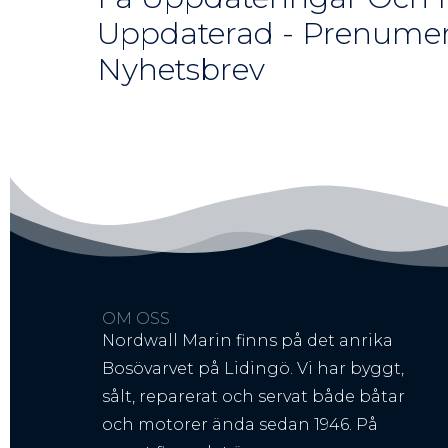
Uppdaterad - Prenumer
Nyhetsbrev
OM OSS
Nordwall Marin finns på det anrika
Bosövarvet på Lidingö. Vi har byggt,
sålt, reparerat och servat både båtar
och motorer ända sedan 1946. På