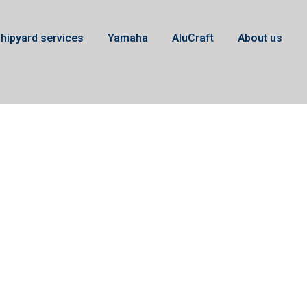
hipyard services
Yamaha
AluCraft
About us
300h F115B-F130A