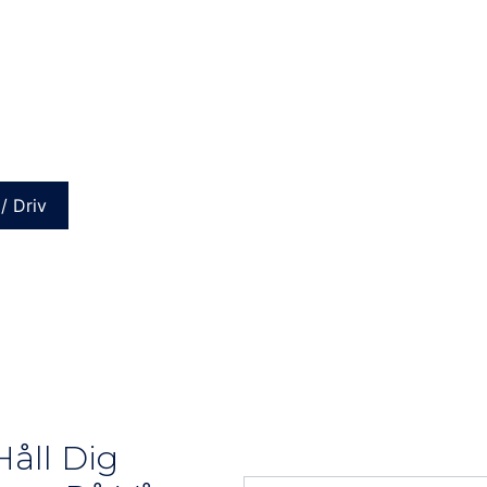
/ Driv
åll Dig