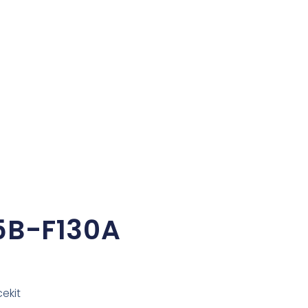
5B-F130A
ekit