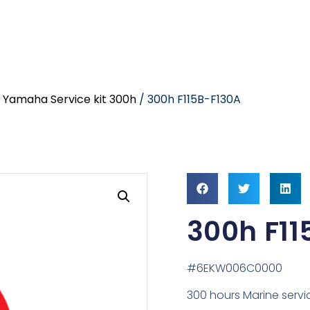
/
Yamaha Service kit 300h
/ 300h F115B-F130A
300h F11
#6EKW006C0000
300 hours Marine servic