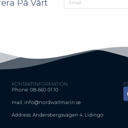
era På Vårt
KONTAKTINFORMATION
F
Phone: 08-660 01 10
mail: info@nordwallmarin.se
Address: Andersbergsvägen 4, Lidingö