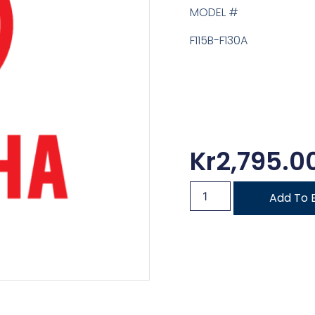
MODEL #
F115B-F130A
Kr
2,795.0
Add To 