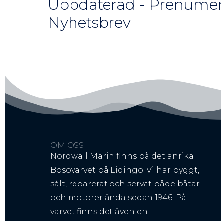
Uppdaterad - Prenumer
Nyhetsbrev
OM OSS
Nordwall Marin finns på det anrika
Bosövarvet på Lidingö. Vi har byggt,
sålt, reparerat och servat både båtar
och motorer ända sedan 1946. På
varvet finns det även en