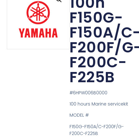
100h
F150G-
F150A/C
F200F/G
F200C-
F225B
#6HPW006B0000
100 hours Marine servicekit
MODEL #
F150G-F150A/C-F200F/G-
F200C-F225B