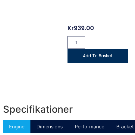
Kr
939.00
Add To Basket
Specifikationer
Engine
Dimensions
Performance
Bracket 