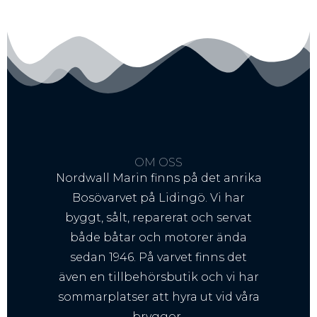
OM OSS
Nordwall Marin finns på det anrika
Bosövarvet på Lidingö. Vi har
byggt, sålt, reparerat och servat
både båtar och motorer ända
sedan 1946. På varvet finns det
även en tillbehörsbutik och vi har
sommarplatser att hyra ut vid våra
bryggor..