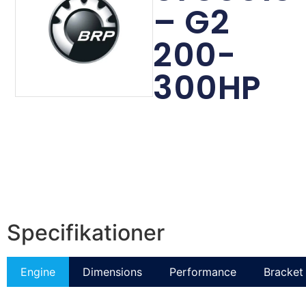
– G2
200-
300HP
Specifikationer
Engine
Dimensions
Performance
Bracket 