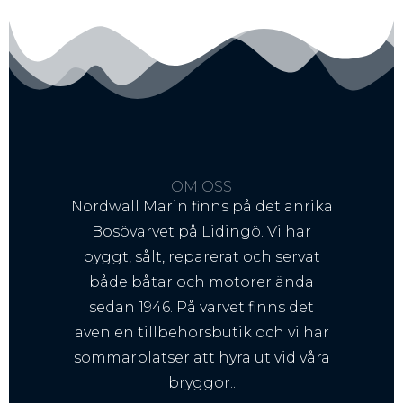
OM OSS
Nordwall Marin finns på det anrika
Bosövarvet på Lidingö. Vi har
byggt, sålt, reparerat och servat
både båtar och motorer ända
sedan 1946. På varvet finns det
även en tillbehörsbutik och vi har
sommarplatser att hyra ut vid våra
bryggor..